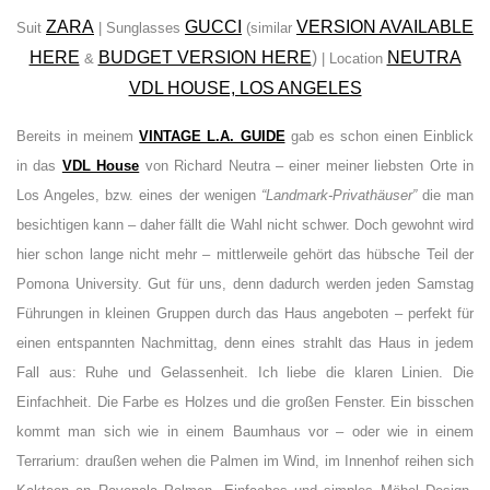
ZARA
GUCCI
VERSION AVAILABLE
Suit
| Sunglasses
(similar
HERE
BUDGET VERSION HERE
)
NEUTRA
&
| Location
VDL HOUSE, LOS ANGELES
Bereits in meinem
VINTAGE L.A. GUIDE
gab es schon einen Einblick
in das
VDL House
von Richard Neutra – einer meiner liebsten Orte in
Los Angeles, bzw. eines der wenigen
“Landmark-Privathäuser”
die man
besichtigen kann – daher fällt die Wahl nicht schwer.
Doch gewohnt wird
hier schon lange nicht mehr – mittlerweile gehört das hübsche Teil der
Pomona University. Gut für uns, denn dadurch werden jeden Samstag
Führungen in kleinen Gruppen durch das Haus angeboten – perfekt für
einen entspannten Nachmittag, denn eines strahlt das Haus in jedem
Fall aus: Ruhe und Gelassenheit. Ich liebe die klaren Linien. Die
Einfachheit. Die Farbe es Holzes und die großen Fenster. Ein bisschen
kommt man sich wie in einem Baumhaus vor – oder wie in einem
Terrarium: draußen wehen die Palmen im Wind, im Innenhof reihen sich