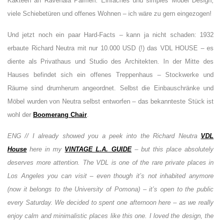
Kakteen an Ravenala Palmen. Einfaches und simples Möbel Design,
viele Schiebetüren und offenes Wohnen – ich wäre zu gern eingezogen!
Und jetzt noch ein paar Hard-Facts – kann ja nicht schaden: 1932
erbaute Richard Neutra mit nur 10.000 USD (!) das VDL HOUSE – es
diente als Privathaus und Studio des Architekten. In der Mitte des
Hauses befindet sich ein offenes Treppenhaus – Stockwerke und
Räume sind drumherum angeordnet. Selbst die Einbauschränke und
Möbel wurden von Neutra selbst entworfen – das bekannteste Stück ist
wohl der
Boomerang Chair
.
ENG // I already showed you a peek into the Richard Neutra
VDL
House
here in my
VINTAGE L.A. GUIDE
– but this place absolutely
deserves more attention. The VDL is one of the rare private places in
Los Angeles you can visit – even though it’s not inhabited anymore
(now it belongs to the University of Pomona) – it’s open to the public
every Saturday. We decided to spent one afternoon here – as we really
enjoy calm and minimalistic places like this one. I loved the design, the