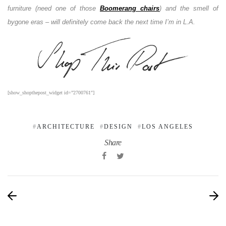
furniture (need one of those
Boomerang chairs
) and the smell of
bygone eras – will definitely come back the next time I’m in L.A.
[show_shopthepost_widget id=”2700761″]
ARCHITECTURE
DESIGN
LOS ANGELES
Share