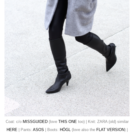
Coat: c/o
MISSGUIDED
(love
THIS ONE
too) | Knit: ZARA (old) similar
HERE
| Pants:
ASOS
| Boots:
HÖGL
(love also the
FLAT VERSION
) |