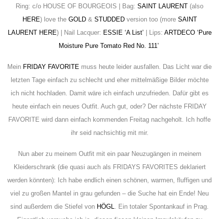
Ring: c/o HOUSE OF BOURGEOIS | Bag:
SAINT LAURENT
(also
HERE
) love the
GOLD
&
STUDDED
version too (more
SAINT
LAURENT HERE
) | Nail Lacquer:
ESSIE ‘A List’
| Lips:
ARTDECO ‘Pure
Moisture Pure Tomato Red No. 111’
Mein
FRIDAY FAVORITE
muss heute leider ausfallen. Das Licht war die
letzten Tage einfach zu schlecht und eher mittelmäßige Bilder möchte
ich nicht hochladen. Damit wäre ich einfach unzufrieden. Dafür gibt es
heute einfach ein neues Outfit. Auch gut, oder? Der nächste FRIDAY
FAVORITE wird dann einfach kommenden Freitag nachgeholt. Ich hoffe
ihr seid nachsichtig mit mir.
Nun aber zu meinem Outfit mit ein paar Neuzugängen in meinem
Kleiderschrank (die quasi auch als FRIDAYS FAVORITES deklariert
werden könnten): Ich habe endlich einen schönen, warmen, fluffigen und
viel zu großen Mantel in grau gefunden – die Suche hat ein Ende! Neu
sind außerdem die Stiefel von
HÖGL
. Ein totaler Spontankauf in Prag.