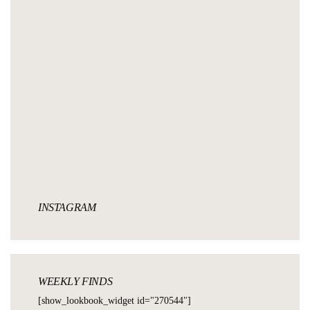
INSTAGRAM
WEEKLY FINDS
[show_lookbook_widget id="270544"]