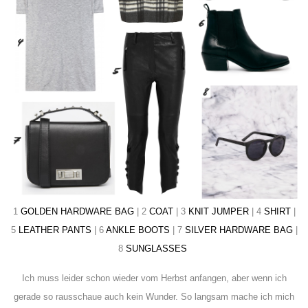
1
GOLDEN HARDWARE BAG
| 2
COAT
| 3
KNIT JUMPER
| 4
SHIRT
|
5
LEATHER PANTS
| 6
ANKLE BOOTS
| 7
SILVER HARDWARE BAG
|
8
SUNGLASSES
Ich muss leider schon wieder vom Herbst anfangen, aber wenn ich
gerade so rausschaue auch kein Wunder. So langsam mache ich mich