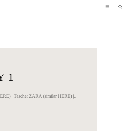
Y 1
ERE) | Tasche: ZARA (similar HERE) |..