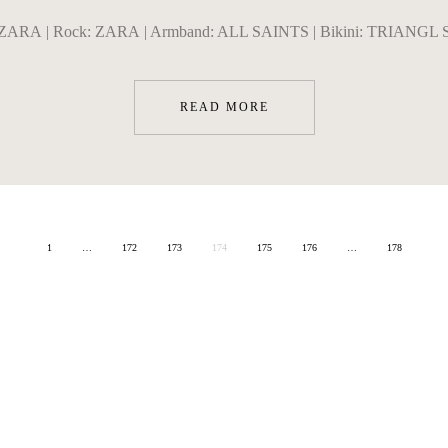
t: ZARA | Rock: ZARA | Armband: ALL SAINTS | Bikini: TRIANGL
READ MORE
1
…
172
173
174
175
176
…
178