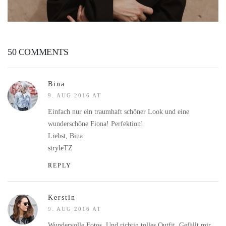
50 COMMENTS
Bina
9. AUG 2016 AT
Einfach nur ein traumhaft schöner Look und eine
wunderschöne Fiona! Perfektion!
Liebst, Bina
stryleTZ
REPLY
Kerstin
9. AUG 2016 AT
Wundervolle Fotos. Und richtig tolles Outfit. Gefällt mir