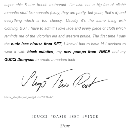
super chic 5 star french restaurant. I’m also not a big fan of cliché
romantic stuff like sunsets (okay, they are pretty, but yeah, that’s it) and
everything which is too cheesy. Usually it’s the same thing with
clothing. BUT I have to admit: I love lace and every piece of cloth which
reminds me of the victorian era and western prairie. The first time I saw
the
nude lace blouse from SET
, I knew I had to have it! I decided to
wear it with
black culottes
, my
new pumps from VINCE
and my
GUCCI Dionysus
to create a modern look.
[show_shopthepost_widget id=”1839747″]
GUCCI
OASIS
SET
VINCE
Share