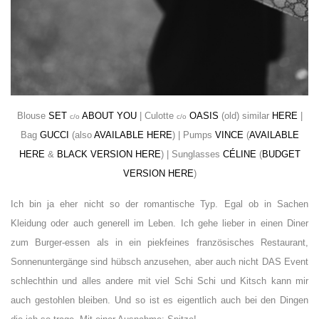
Blouse
SET
ABOUT YOU
| Culotte
OASIS
(old) similar
HERE
|
c/o
c/o
Bag
GUCCI
(also
AVAILABLE HERE
) | Pumps
VINCE
(
AVAILABLE
HERE
&
BLACK VERSION HERE
) | Sunglasses
CÉLINE
(
BUDGET
VERSION HERE
)
Ich bin ja eher nicht so der romantische Typ. Egal ob in Sachen
Kleidung oder auch generell im Leben. Ich gehe lieber in einen Diner
zum Burger-essen als in ein piekfeines französisches Restaurant,
Sonnenuntergänge sind hübsch anzusehen, aber auch nicht DAS Event
schlechthin und alles andere mit viel Schi Schi und Kitsch kann mir
auch gestohlen bleiben. Und so ist es eigentlich auch bei den Dingen