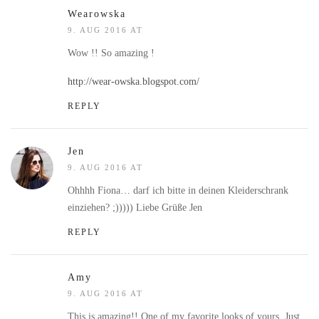
Wearowska
9. AUG 2016 AT
Wow !! So amazing !
http://wear-owska.blogspot.com/
REPLY
Jen
9. AUG 2016 AT
Ohhhh Fiona… darf ich bitte in deinen Kleiderschrank
einziehen? ;))))) Liebe Grüße Jen
REPLY
Amy
9. AUG 2016 AT
This is amazing!! One of my favorite looks of yours. Just