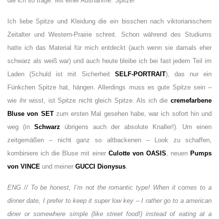
die ich so trage. Mit einer Ausnahme: Spitze!
Ich liebe Spitze und Kleidung die ein bisschen nach viktorianischem
Zeitalter und Western-Prairie schreit. Schon während des Studiums
hatte ich das Material für mich entdeckt (auch wenn sie damals eher
schwarz als weiß war) und auch heute bleibe ich bei fast jedem Teil im
Laden (Schuld ist mit Sicherheit
SELF-PORTRAIT
), das nur ein
Fünkchen Spitze hat, hängen. Allerdings muss es gute Spitze sein –
wie ihr wisst, ist Spitze nicht gleich Spitze. Als ich die
cremefarbene
Bluse von SET
zum ersten Mal gesehen habe, war ich sofort hin und
weg (in
Schwarz
übrigens auch der absolute Knaller!). Um einen
zeitgemäßen – nicht ganz so altbackenen – Look zu schaffen,
kombiniere ich die Bluse mit einer
Culotte von OASIS
, neuen
Pumps
von VINCE
und meiner
GUCCI Dionysus
.
ENG // To be honest, I’m not the romantic type! When it comes to a
dinner date, I prefer to keep it super low key – I rather go to a american
diner or somewhere simple (like street food!) instead of eating at a